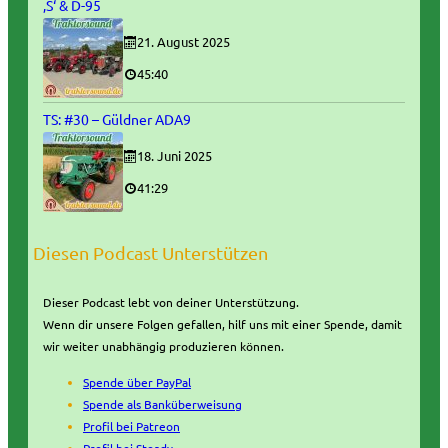
‚S‘ & D-95
21. August 2025
45:40
TS: #30 – Güldner ADA9
18. Juni 2025
41:29
Diesen Podcast Unterstützen
Dieser Podcast lebt von deiner Unterstützung.
Wenn dir unsere Folgen gefallen, hilf uns mit einer Spende, damit
wir weiter unabhängig produzieren können.
Spende über PayPal
Spende als Banküberweisung
Profil bei Patreon