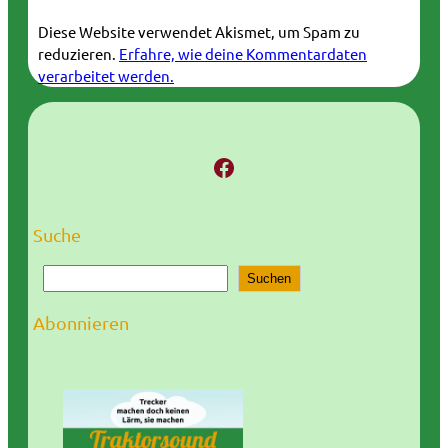
Diese Website verwendet Akismet, um Spam zu
reduzieren.
Erfahre, wie deine Kommentardaten
verarbeitet werden.
Facebook
Suche
S
Suchen
u
c
Abonnieren
h
e
n