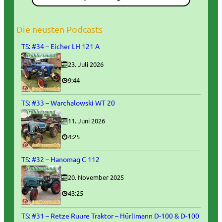
Die neusten Podcasts
TS: #34 – Eicher LH 121 A
23. Juli 2026
9:44
TS: #33 – Warchalowski WT 20
11. Juni 2026
4:25
TS: #32 – Hanomag C 112
20. November 2025
43:25
TS: #31 – Retze Ruure Traktor – Hürlimann D-100 & D-100