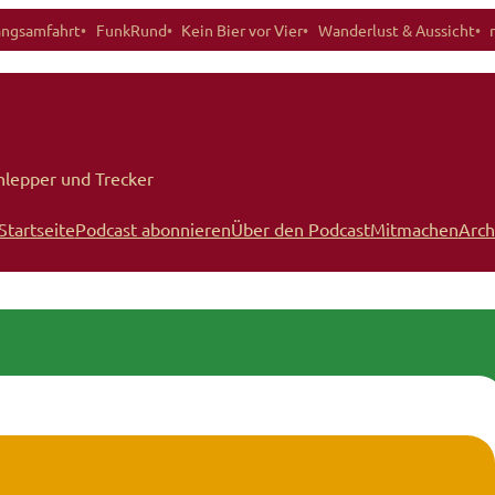
angsamfahrt
FunkRund
Kein Bier vor Vier
Wanderlust & Aussicht
hlepper und Trecker
Startseite
Podcast abonnieren
Über den Podcast
Mitmachen
Arch