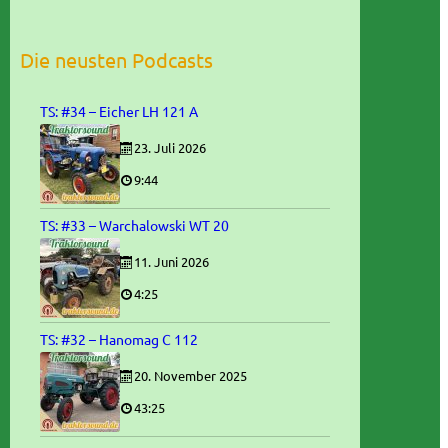
Die neusten Podcasts
TS: #34 – Eicher LH 121 A
23. Juli 2026
9:44
TS: #33 – Warchalowski WT 20
11. Juni 2026
4:25
TS: #32 – Hanomag C 112
20. November 2025
43:25