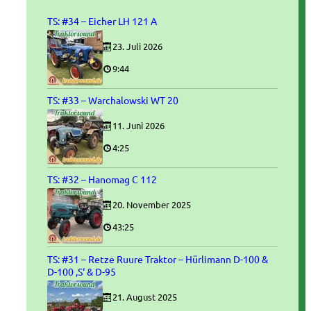
TS: #34 – Eicher LH 121 A
23. Juli 2026
9:44
TS: #33 – Warchalowski WT 20
11. Juni 2026
4:25
TS: #32 – Hanomag C 112
20. November 2025
43:25
TS: #31 – Retze Ruure Traktor – Hürlimann D-100 &
D-100 ‚S‘ & D-95
21. August 2025