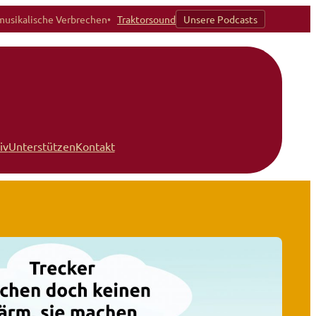
musikalische Verbrechen
Traktorsound
Unsere Podcasts
iv
Unterstützen
Kontakt