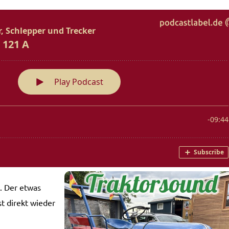
t. Der etwas
t direkt wieder