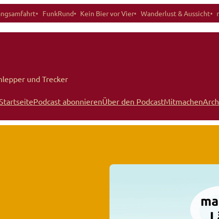
angsamfahrt
FunkRund
Kein Bier vor Vier
Wanderlust & Aussicht
hlepper und Trecker
Startseite
Podcast abonnieren
Über den Podcast
Mitmachen
Arch