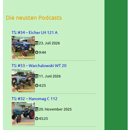
Die neusten Podcasts
TS: #34 – Eicher LH 121 A
23. Juli 2026
9:44
TS: #33 – Warchalowski WT 20
11. Juni 2026
4:25
TS: #32 – Hanomag C 112
20. November 2025
43:25