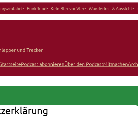
angsamfahrt
FunkRund
Kein Bier vor Vier
Wanderlust & Aussicht
hlepper und Trecker
Startseite
Podcast abonnieren
Über den Podcast
Mitmachen
Arch
zerklärung