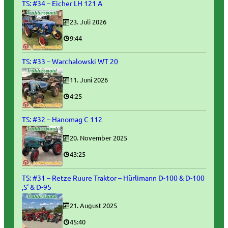
TS: #34 – Eicher LH 121 A
23. Juli 2026
9:44
TS: #33 – Warchalowski WT 20
11. Juni 2026
4:25
TS: #32 – Hanomag C 112
20. November 2025
43:25
TS: #31 – Retze Ruure Traktor – Hürlimann D-100 & D-100
‚S‘ & D-95
21. August 2025
45:40