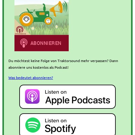
Du möchtest keine Folge von Traktorsound mehr verpassen? Dann
abonniere uns kostenlos als Podcast!
Was bedeutet abonnieren?