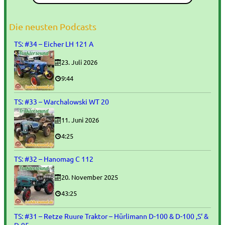
Die neusten Podcasts
TS: #34 – Eicher LH 121 A
23. Juli 2026
9:44
TS: #33 – Warchalowski WT 20
11. Juni 2026
4:25
TS: #32 – Hanomag C 112
20. November 2025
43:25
TS: #31 – Retze Ruure Traktor – Hürlimann D-100 & D-100 ‚S‘ &
D-95